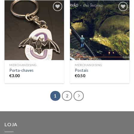
Add to
Add to
Wishlist
Wishlist
MERCHANDISING
MERCHANDISING
Porta-chaves
Postais
€
3.00
€
0.50
1
2
LOJA