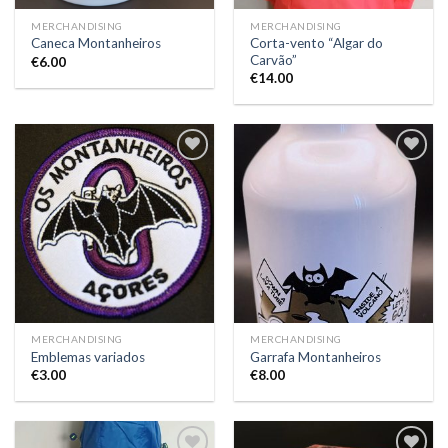
MERCHANDISING
MERCHANDISING
Corta-vento “Algar do
Caneca Montanheiros
Carvão”
€
6.00
€
14.00
Add to
Add to
Wishlist
Wishlist
MERCHANDISING
MERCHANDISING
Emblemas variados
Garrafa Montanheiros
€
3.00
€
8.00