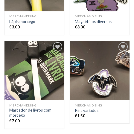
MERCHANDISING
MERCHANDISING
Lápis morcego
Magnéticos diversos
€
3.00
€
3.00
Add to
Add to
Wishlist
Wishlist
MERCHANDISING
MERCHANDISING
Marcador de livros com
Pins variados
morcego
€
1.50
€
7.00