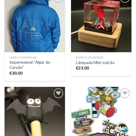
Add to
Add to
Wishlist
Wishlist
MERCHANDISING
MERCHANDISING
Impermeável “Algar do
Lâmpada Mini-vulcão
Carvão”
€
23.00
€
30.00
Add to
Add to
Wishlist
Wishlist