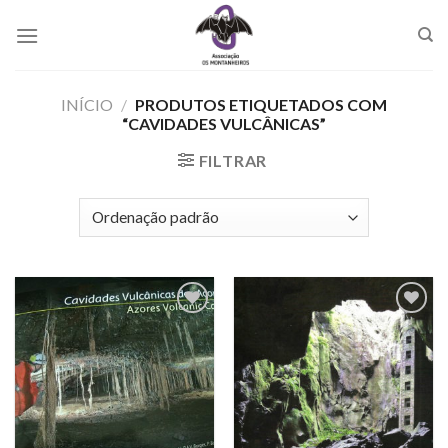
Skip
to
content
INÍCIO
/
PRODUTOS ETIQUETADOS COM
“CAVIDADES VULCÂNICAS”
FILTRAR
Add to
Add to
Wishlist
Wishlist