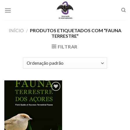
Skip
to
content
INÍCIO
/
PRODUTOS ETIQUETADOS COM “FAUNA
TERRESTRE”
FILTRAR
Add to
Wishlist