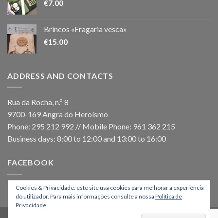
€
7.00
Brincos «Fragaria vesca»
€
15.00
ADDRESS AND CONTACTS
Rua da Rocha, n.º 8
9700-169 Angra do Heroísmo
Phone: 295 212 992 // Mobile Phone: 961 362 215
Business days: 8:00 to 12:00 and 13:00 to 16:00
FACEBOOK
Cookies & Privacidade: este site usa cookies para melhorar a experiência
do utilizador. Para mais informações consulte a nossa
Política de
Privacidade
HOME