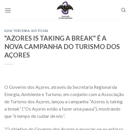
Skip
to
content
ILHA TERCEIRA
,
NOTÍCIAS
"AZORES IS TAKING A BREAK" É A
NOVA CAMPANHA DO TURISMO DOS
AÇORES
O Governo dos Açores, através da Secretaria Regional da
Energia, Ambiente e Turismo, em conjunto com a Associação
de Turismo dos Açores, lançou a campanha “Azores is taking
a break” (“Os Açores estão a fazer uma pausa”), mostrando
que “é tempo de cuidar de nós”.
“O objetivo do Governo dos Açores é associar-se ao esforço