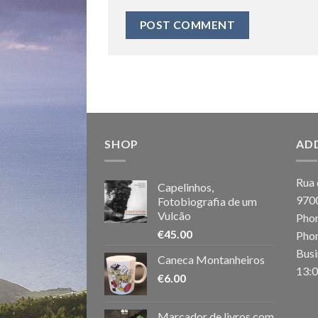
SHOP
AD
Rua 
Capelinhos,
970
Fotobiografia de um
Vulcão
Phon
€
45.00
Phon
Busi
Caneca Montanheiros
13:0
€
6.00
Marcador de livros com