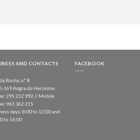
DRESS AND CONTACTS
FACEBOOK
da Rocha, n.º 8
0-169 Angra do Heroísmo
e: 295 212 992 // Mobile
e: 961 362 215
ness days: 8:00 to 12:00 and
0 to 16:00