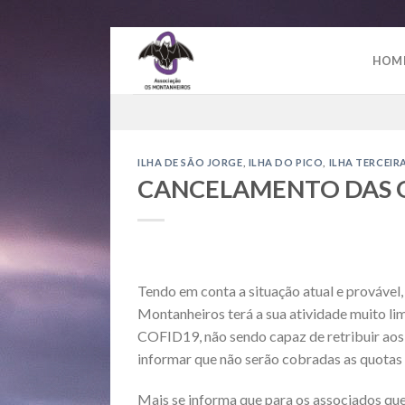
Skip
to
HOM
content
ILHA DE SÃO JORGE
,
ILHA DO PICO
,
ILHA TERCEIR
CANCELAMENTO DAS 
Tendo em conta a situação atual e provável,
Montanheiros terá a sua atividade muito li
COFID19, não sendo capaz de retribuir aos 
informar que não serão cobradas as quotas 
Mais se informa que para os associados que