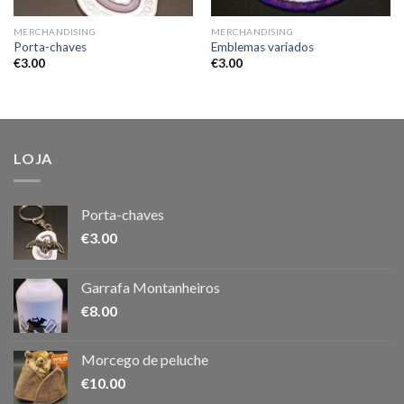
MERCHANDISING
MERCHANDISING
Porta-chaves
Emblemas variados
€
3.00
€
3.00
LOJA
Porta-chaves
€
3.00
Garrafa Montanheiros
€
8.00
Morcego de peluche
€
10.00