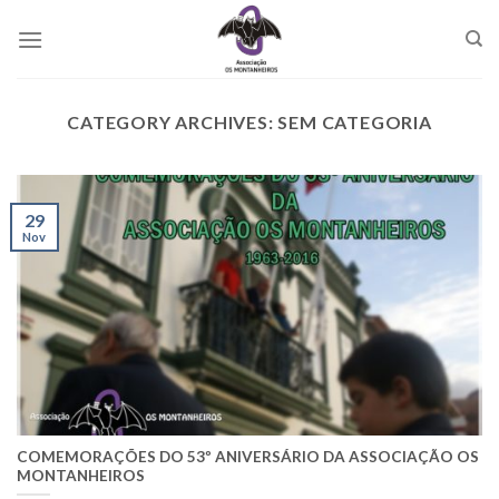
Skip
to
content
CATEGORY ARCHIVES:
SEM CATEGORIA
29
Nov
COMEMORAÇÕES DO 53º ANIVERSÁRIO DA ASSOCIAÇÃO OS
MONTANHEIROS