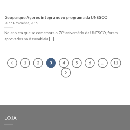
Geoparque Açores integra novo programa da UNESCO
20 de Novembro, 2015
No ano em que se comemora o 70º aniversário da UNESCO, foram
aprovados na Assembleia [...]
1
2
3
4
5
6
…
11
LOJA